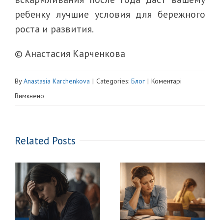
ребенку лучшие условия для бережного
роста и развития.
© Анастасия Карченкова
By
Anastasia Karchenkova
|
Categories:
Блог
|
Коментарі
до
Вимкнено
Доколе
я
Related Posts
буду
кормить
этого
ЛОСЯ?