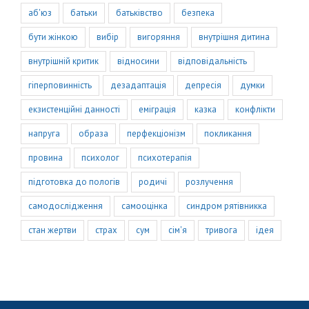
аб'юз
батьки
батьківство
безпека
бути жінкою
вибір
вигоряння
внутрішня дитина
внутрішній критик
відносини
відповідальність
гіперповинність
дезадаптація
депресія
думки
екзистенційні данності
еміграція
казка
конфлікти
напруга
образа
перфекціонізм
покликання
провина
психолог
психотерапія
підготовка до пологів
родичі
розлучення
самодослідження
самооцінка
синдром рятівникка
стан жертви
страх
сум
сім'я
тривога
ідея