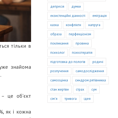
депресія
думки
екзистенційні данності
еміграція
казка
конфлікти
напруга
образа
перфекціонізм
покликання
провина
ься тільки в
психолог
психотерапія
підготовка до пологів
родичі
дуже знайома
розлучення
самодослідження
.
самооцінка
синдром рятівникка
стан жертви
страх
сум
– це об’єкт
сім'я
тривога
ідея
%, як і кожна