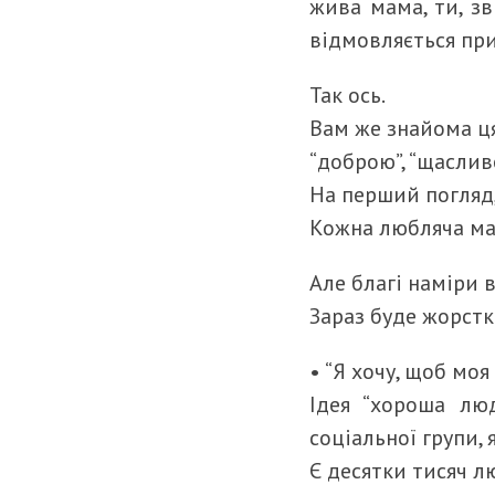
жива мама, ти, з
відмовляється при
Так ось.
Вам же знайома ця
“доброю”, “щасливо
На перший погляд,
Кожна любляча ма
Але благі наміри 
Зараз буде жорстко
• “Я хочу, щоб мо
Ідея “хороша лю
соціальної групи,
Є десятки тисяч лю