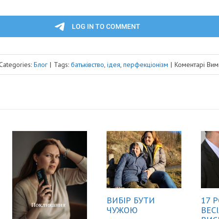
Categories:
Блог
|
Tags:
батьківство
,
ідея
,
перфекціонізм
|
Коментарі Вим
ВИБІР БУТИ
17 Р
ЧУЖОЮ
ВЕСІ