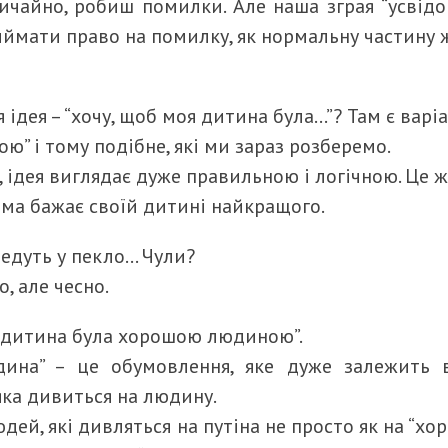
вичайно, робиш помилки. Але наша зграя “усвід
ймати право на помилку, як нормальну частину 
 ідея – “хочу, щоб моя дитина була…”? Там є варі
ю” і тому подібне, які ми зараз розберемо.
 ідея виглядає дуже правильною і логічною. Це ж
ма бажає своїй дитині найкращого.
ведуть у пекло… Чули?
, але чесно.
я дитина була хорошою людиною”.
дина” – це обумовлення, яке дуже залежить 
 яка дивиться на людину.
дей, які дивляться на путіна не просто як на “хо