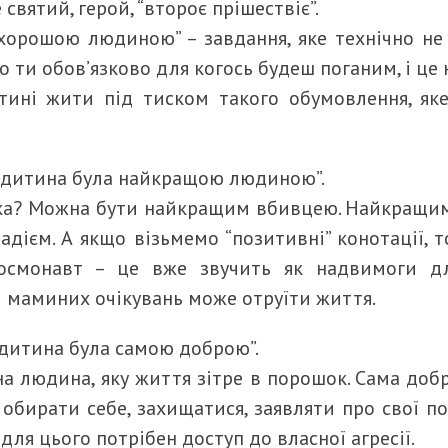
святий, герой, “второє прішествіє”.
“хорошою людиною” – завдання, яке технічно не
о ти обов’язково для когось будеш поганим, і це
ині жити під тиском такого обумовлення, яке
я дитина була найкращою людиною”.
яка? Можна бути найкращим вбивцею. Найкращи
адієм. А якщо візьмемо “позитивні” конотації,
 космонавт – це вже звучить як надвимоги д
и маминих очікувань може отруїти життя.
 дитина була самою доброю”.
на людина, яку життя зітре в порошок. Сама до
, обирати себе, захищатися, заявляти про свої п
 для цього потрібен доступ до власної агресії.