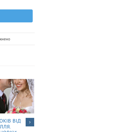
до
кнено
ХОЧУ,
ЩОБ
МОЯ
ДИТИНА
БУЛА
НАЙКРАЩА
ОКІВ ВІД
ЧОГО Я БОЮСЯ…
ЛЛЯ.
22 Жовтня, 2024
|