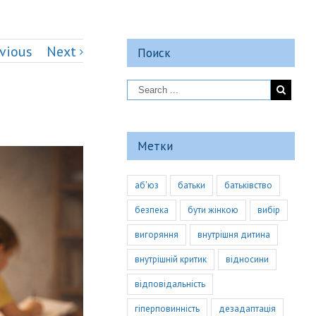
vious
Next
Поиск
Метки
аб'юз
батьки
батьківство
безпека
бути жінкою
вибір
вигоряння
внутрішня дитина
внутрішній критик
відносини
відповідальність
гіперповинність
дезадаптація