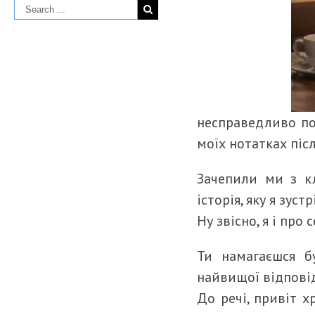
несправедливо по
моїх нотатках післ
Зачепили ми з к
історія, яку я зус
Ну звісно, я і про
Ти намагаєшся б
найвищої відповід
До речі, привіт х