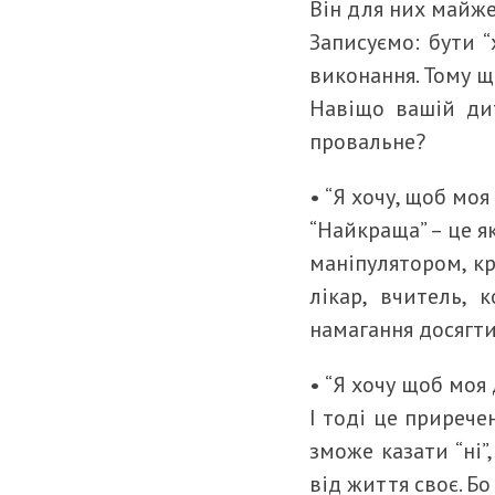
Він для них майже 
Записуємо: бути 
виконання. Тому щ
Навіщо вашій дит
провальне?
• “Я хочу, щоб мо
“Найкраща” – це 
маніпулятором, кр
лікар, вчитель,
намагання досягт
• “Я хочу щоб моя
І тоді це прирече
зможе казати “ні”
від життя своє. Бо