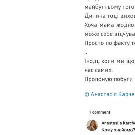
майбутньому того 
Дитина тоді вихову
Хоча мама жодног
може себе відчува
Просто по факту т
…
Іноді, коли ми що
нас самих.
Пропоную побути 
© Анастасія Карч