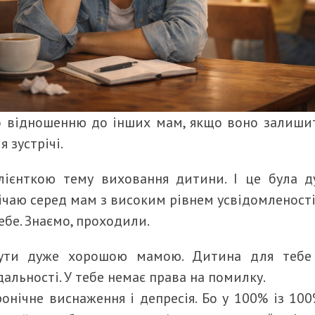
 відношенню до інших мам, якщо воно залишит
я зустрічі.
лієнткою тему виховання дитини. І це була 
трічаю серед мам з високим рівнем усвідомленості
 себе. Знаємо, проходили.
ути дуже хорошою мамою. Дитина для тебе 
альності. У тебе немає права на помилку.
ронічне виснаження і депресія. Бо у 100% із 100