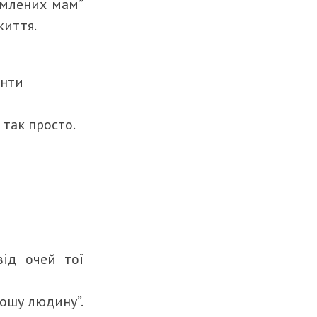
омлених мам”
життя.
анти
 так просто.
від очей тої
рошу людину”.