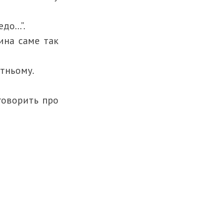
едо…”.
ина саме так
утньому.
 говорить про