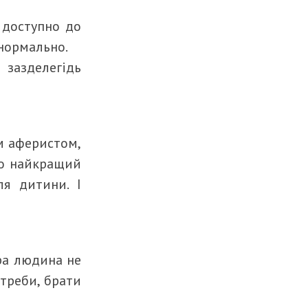
 доступно до
 нормально.
 зазделегідь
м аферистом,
 то найкращий
ля дитини. І
бра людина не
отреби, брати