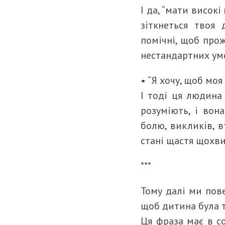
І да, “мати високі
зіткнеться твоя 
помічні, щоб прож
нестандартних ум
• “Я хочу, щоб мо
І тоді ця людина 
розуміють, і вон
болю, викликів, 
стані щастя щохви
***
Тому далі ми пове
щоб дитина була т
Ця фраза має в с