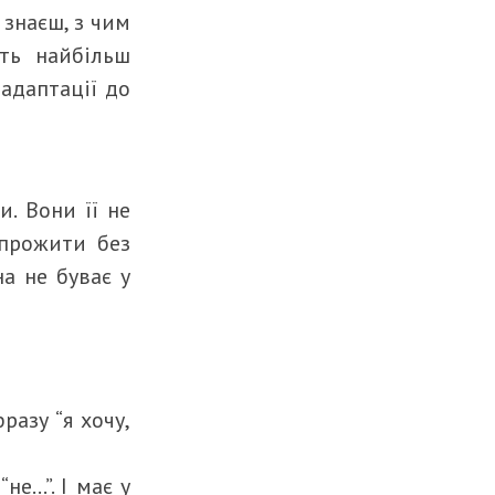
 знаєш, з чим
уть найбільш
 адаптації до
и. Вони її не
 прожити без
а не буває у
разу “я хочу,
е…”. І має у