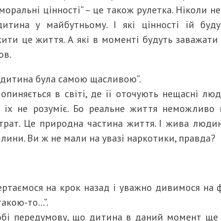
 моральні цінності” – це також рулетка. Ніколи не
дитина у майбутньому. І які цінності їй буд
ити це життя. А які в моменті будуть заважати
ов.
я дитина була самою щасливою”.
опиняється в світі, де її оточують нещасні люд
а їх не розуміє. Бо реальне життя неможливо
втрат. Це природна частина життя. І жива людин
лини. Ви ж не мали на увазі наркотики, правда?
ртаємося на крок назад і уважно дивимося на ф
акою-то…”.
обі передумову, що дитина в даний момент ще “н