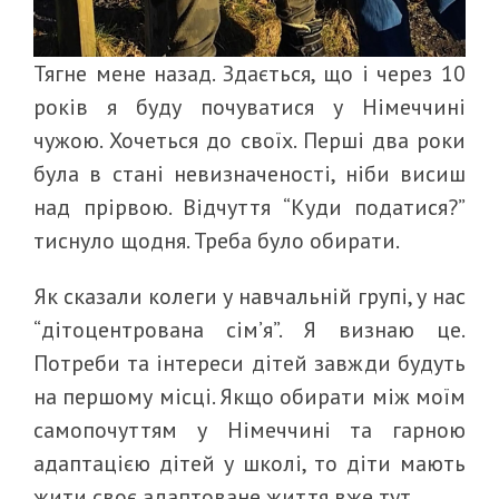
Тягне мене назад. Здається, що і через 10
років я буду почуватися у Німеччині
чужою. Хочеться до своїх. Перші два роки
була в стані невизначеності, ніби висиш
над прірвою. Відчуття “Куди податися?”
тиснуло щодня. Треба було обирати.
Як сказали колеги у навчальній групі, у нас
“дітоцентрована сім’я”. Я визнаю це.
Потреби та інтереси дітей завжди будуть
на першому місці. Якщо обирати між моїм
самопочуттям у Німеччині та гарною
адаптацією дітей у школі, то діти мають
жити своє адаптоване життя вже тут.