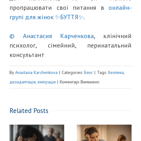
пропрацювати свої питання в
онлайн-
групі для жінок ✨БУТТЯ✨
.
© Анастасия Карченкова
, клінічний
психолог, сімейний, перинатальний
консультант
By
Anastasia Karchenkova
|
Categories:
Блог
|
Tags:
безпека
,
до
дезадаптація
,
еміграція
|
Коментарі Вимкнено
ВИБІР
БУТИ
Related Posts
ЧУЖОЮ