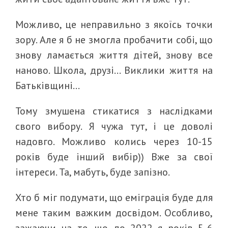
Можливо, це неправильно з якоїсь точки
зору. Але я б не змогла пробачити собі, що
знову ламається життя дітей, знову все
наново. Школа, друзі… Виклики життя на
Батьківщині…
Тому змушена стикатися з наслідками
свого вибору. Я чужа тут, і це доволі
надовго. Можливо колись через 10-15
років буде інший вибір)) Вже за свої
інтереси. Та, мабуть, буде запізно.
Хто б міг подумати, що еміграція буде для
мене таким важким досвідом. Особливо,
зажаючи на те, що до 2022 я років 5-6