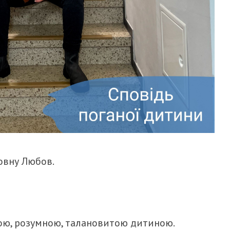
мовну Любов.
ною, розумною, талановитою дитиною.