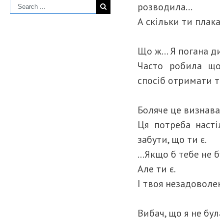
розводила…
А скільки ти плак
Що ж… Я погана д
Часто робила що
спосіб отримати т
Боляче це визнава
Ця потреба насті
забути, що ти є.
…Якщо б тебе не б
Але ти є.
І твоя незадоволе
Вибач, що я не бу