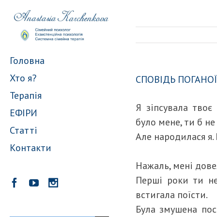
Головна
Хто я?
СПОВІДЬ ПОГАНО
Терапія
Я зіпсувала твоє
ЕФІРИ
було мене, ти б не
Статті
Але народилася я. 
Контакти
Нажаль, мені дове
Перші роки ти н
встигала поїсти.
Була змушена пос