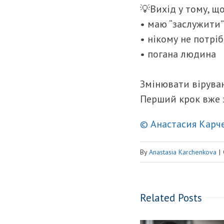
💡Вихід у тому, що
• маю “заслужити”
• нікому не потрі
• погана людина
Змінювати вірува
Перший крок вже 
© Анастасия Карч
By
Anastasia Karchenkova
|
Related Posts