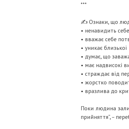
***
✍️ Ознаки, що люд
• ненавидить себ
• вважає себе пот
• уникає близької
• думає, що зава
• має надвисокі в
• страждає від пе
• жорстко поводи
• вразлива до кр
Поки людина залиш
прийняття”, – пер