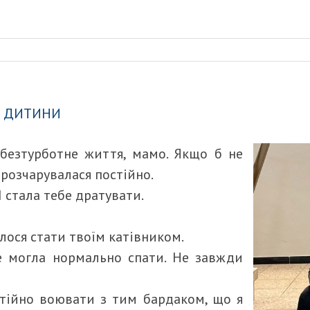
Ї ДИТИНИ
 безтурботне життя, мамо. Якщо б не
 розчарувалася постійно.
І стала тебе дратувати.
лося стати твоїм катівником.
е могла нормально спати. Не завжди
тійно воювати з тим бардаком, що я