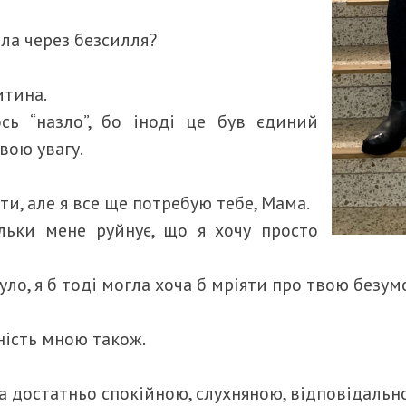
ала через безсилля?
итина.
сь “назло”, бо іноді це був єдиний
вою увагу.
ти, але я все ще потребую тебе, Мама.
льки мене руйнує, що я хочу просто
уло, я б тоді могла хоча б мріяти про твою безу
ність мною також.
ла достатньо спокійною, слухняною, відповідаль