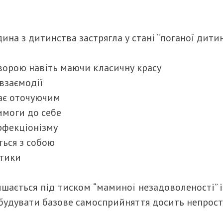
ина з дитинства застрягла у стані “поганої дитин
е
ворою навіть маючи класичну красу
 взаємодії
жає оточуючим
имоги до себе
рфекціонізму
ться з собою
итики
ається під тиском “маминої незадоволеності” і 
ебудувати базове самосприйняття досить непрост