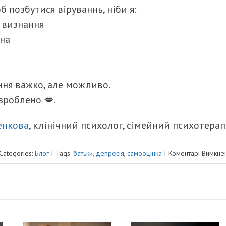
б позбутися віруваннь, ніби я:
 визнання
бна
ння важко, але можливо.
зроблено 💋.
енкова
, клінічний психолог, сімейний психотера
Categories:
Блог
|
Tags:
батьки
,
депресія
,
самооцінка
|
Коментарі Вимкне