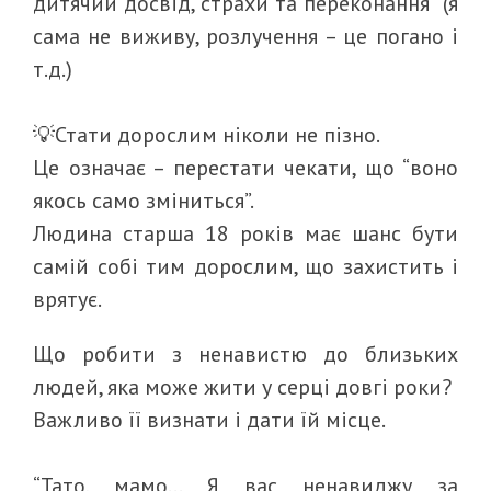
дитячий досвід, страхи та переконання (я
сама не виживу, розлучення – це погано і
т.д.)
💡Стати дорослим ніколи не пізно.
Це означає – перестати чекати, що “воно
якось само зміниться”.
Людина старша 18 років має шанс бути
самій собі тим дорослим, що захистить і
врятує.
Що робити з ненавистю до близьких
людей, яка може жити у серці довгі роки?
Важливо її визнати і дати їй місце.
“Тато, мамо… Я вас ненавиджу за