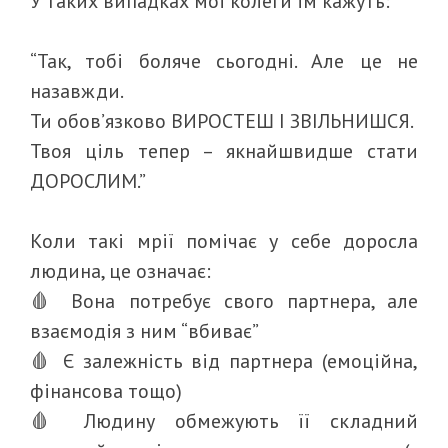
У таких випадках мої колеги їм кажуть:
“Так, тобі боляче сьогодні. Але це не
назавжди.
Ти обов’язково ВИРОСТЕШ І ЗВІЛЬНИШСЯ.
Твоя ціль тепер – якнайшвидше стати
ДОРОСЛИМ.”
Коли такі мрії помічає у себе доросла
людина, це означає:
🩸 Вона потребує свого партнера, але
взаємодія з ним “вбиває”
🩸 Є залежність від партнера (емоційна,
фінансова тощо)
🩸 Людину обмежують її складний