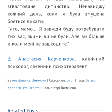
згвалтоване дитинство. Ненавиджу
кожний день, коли я була змушена
боятися дихати.
Тато, мамо…. Я завжди буду потребувати
тих вас, якими ви не були. Але ви більше
ніколи мені не зашкодите.”
© Анастасия Карченкова
, клінічний
психолог, сімейний психотерапевт
By
Anastasia Karchenkova
|
Categories:
Блог
|
Tags:
батьки
,
до
депресія
,
стан жертви
|
Коментарі Вимкнено
ОМРІЯНА
СМЕРТЬ
Related Posts