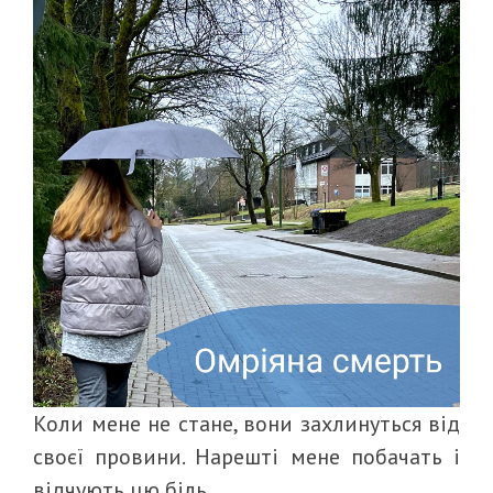
Коли мене не стане, вони захлинуться від
своєї провини. Нарешті мене побачать і
відчують цю біль.