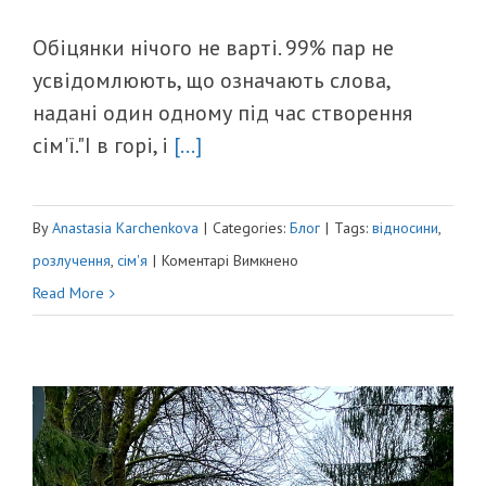
Обіцянки нічого не варті. 99% пар не
усвідомлюють, що означають слова,
надані один одному під час створення
сім'ї."І в горі, і
[...]
By
Anastasia Karchenkova
|
Categories:
Блог
|
Tags:
відносини
,
до
розлучення
,
сім'я
|
Коментарі Вимкнено
ЧАС
Read More
РОЗЛУЧАТИСЯ