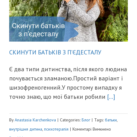
СКИНУТИ БАТЬКІВ З П’ЄДЕСТАЛУ
Є два типи дитинства, після якого людина
почувається зламаною.Простий варіант і
шизофреногенний.У простому випадку я
точно знаю, що мої батьки робили
[...]
By
Anastasia Karchenkova
|
Categories:
Блог
|
Tags:
батьки
,
до
внутрішня дитина
,
психотерапія
|
Коментарі Вимкнено