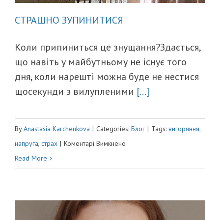
СТРАШНО ЗУПИНИТИСЯ
Коли припиниться це знущання?Здається,
що навіть у майбутньому не існує того
дня, коли нарешті можна буде не нестися
щосекунди з вилупленими
[...]
By
Anastasia Karchenkova
|
Categories:
Блог
|
Tags:
вигоряння
,
до
напруга
,
страх
|
Коментарі Вимкнено
СТРАШНО
Read More
ЗУПИНИТИСЯ