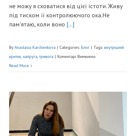
не можу я сховатися від цієї істоти. Живу
під тиском її контролюючого ока.Не
пам'ятаю, коли воно
[...]
By
Anastasia Karchenkova
|
Categories:
Блог
|
Tags:
внутрішній
до
критик
,
напруга
,
тривога
|
Коментарі Вимкнено
КАТ
Read More
ВСЕРЕДИНІ
МЕНЕ