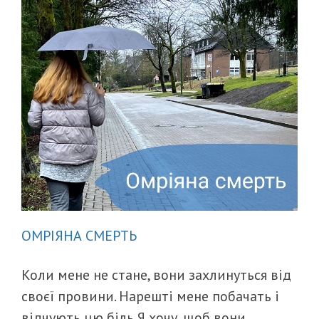
ОМРІЯНА СМЕРТЬ
Коли мене не стане, вони захлинуться від
своєї провини. Нарешті мене побачать і
відчують цю біль.Я хочу, щоб вони