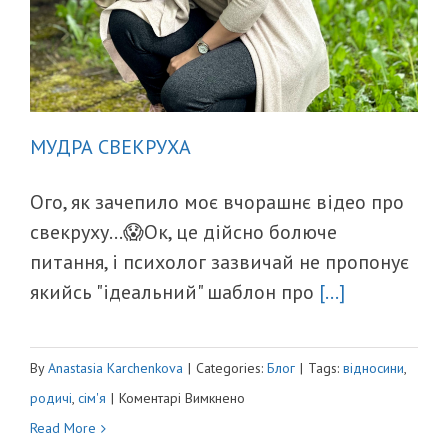
МУДРА СВЕКРУХА
Ого, як зачепило моє вчорашнє відео про
свекруху...😱Ок, це дійсно болюче
питання, і психолог зазвичай не пропонує
якийсь "ідеальний" шаблон про
[...]
By
Anastasia Karchenkova
|
Categories:
Блог
|
Tags:
відносини
,
до
родичі
,
сім'я
|
Коментарі Вимкнено
МУДРА
Read More