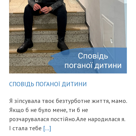
СПОВІДЬ ПОГАНОЇ ДИТИНИ
Я зіпсувала твоє безтурботне життя, мамо.
Якщо б не було мене, ти б не
розчарувалася постійно.Але народилася я.
І стала тебе
[...]