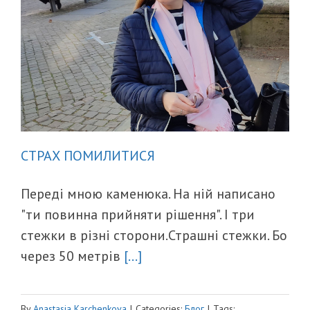
СТРАХ ПОМИЛИТИСЯ
Переді мною каменюка. На ній написано
"ти повинна прийняти рішення". І три
стежки в різні сторони.Страшні стежки. Бо
через 50 метрів
[...]
By
Anastasia Karchenkova
|
Categories:
Блог
|
Tags: