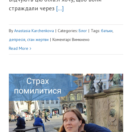
страждали через
[...]
By
Anastasia Karchenkova
|
Categories:
Блог
|
Tags:
батьки
,
до
депресія
,
стан жертви
|
Коментарі Вимкнено
ОМРІЯНА
Read More
СМЕРТЬ