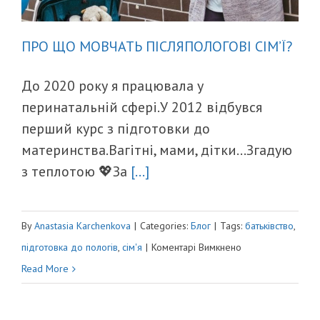
ПРО ЩО МОВЧАТЬ ПІСЛЯПОЛОГОВІ СІМ’Ї?
До 2020 року я працювала у
перинатальній сфері.У 2012 відбувся
перший курс з підготовки до
материнства.Вагітні, мами, дітки...Згадую
з теплотою 💖За
[...]
By
Anastasia Karchenkova
|
Categories:
Блог
|
Tags:
батьківство
,
до
підготовка до пологів
,
сім'я
|
Коментарі Вимкнено
ПРО
Read More
ЩО
МОВЧАТЬ