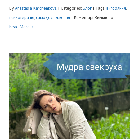
By
Anastasia Karchenkova
|
Categories:
Блог
|
Tags:
вигоряння
,
до
психотерапія
,
самодослідження
|
Коментарі Вимкнено
ВОНА
Read More
ВСЕ
РОЗКАЖЕ